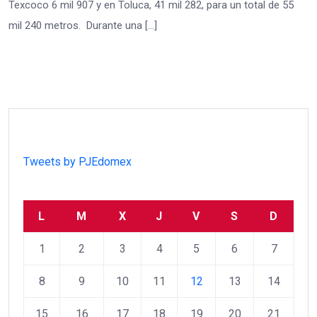
Texcoco 6 mil 907 y en Toluca, 41 mil 282, para un total de 55
mil 240 metros. Durante una […]
Tweets by PJEdomex
L
M
X
J
V
S
D
1
2
3
4
5
6
7
8
9
10
11
12
13
14
15
16
17
18
19
20
21