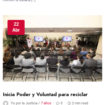
mórtem a Susana […]
22
Abr
Inicia Poder y Voluntad para reciclar
Yo por la Justicia /
7 años
0
2 min read