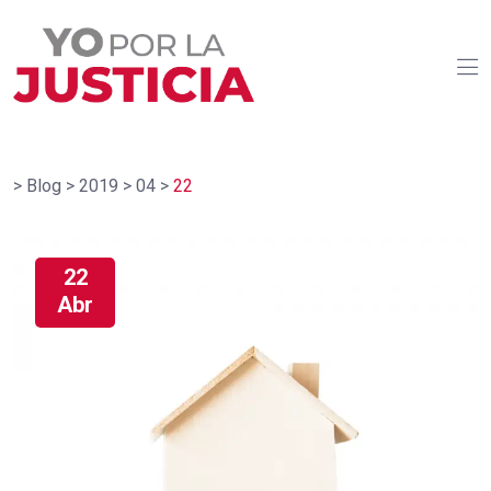
>
Blog
>
2019
>
04
>
22
22
Abr