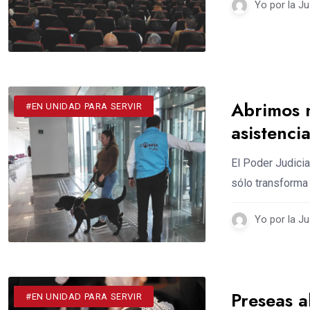
Yo por la Ju
Abrimos n
#DESTACADOS
#EN UNIDAD PARA SERVIR
asistenci
El Poder Judicia
sólo transforma 
Yo por la Ju
Preseas a
#DESTACADOS
#EN UNIDAD PARA SERVIR