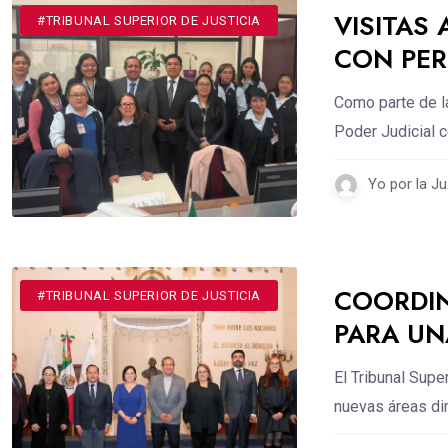
VISITAS
#DESTACADOS
#TRIBUNAL SUPERIOR DE JUSTICIA
CON PER
Como parte de la
Poder Judicial c
Yo por la Ju
COORDIN
#DESTACADOS
#TRIBUNAL SUPERIOR DE JUSTICIA
PARA UN
El Tribunal Supe
nuevas áreas di