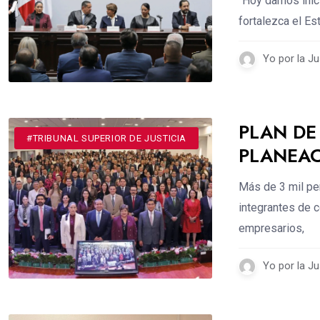
“Hoy damos inici
fortalezca el E
Yo por la Ju
PLAN DE
#DESTACADOS
#TRIBUNAL SUPERIOR DE JUSTICIA
PLANEAC
Más de 3 mil per
integrantes de c
empresarios,
Yo por la Ju