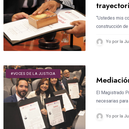
trayector
“Ustedes mis co
construcción de 
Yo por la Ju
#DESTACADOS
#VOCES DE LA JUSTICIA
Mediación
El Magistrado P
necesarias para
Yo por la Ju