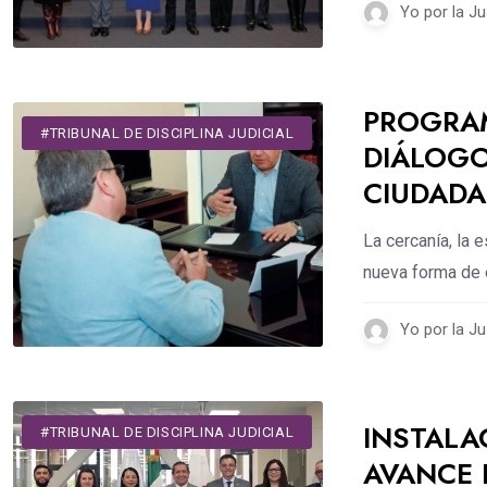
Yo por la Ju
PROGRAM
#DESTACADOS
#TRIBUNAL DE DISCIPLINA JUDICIAL
DIÁLOGO
CIUDAD
La cercanía, la 
nueva forma de 
Yo por la Ju
INSTALA
#DESTACADOS
#TRIBUNAL DE DISCIPLINA JUDICIAL
AVANCE 