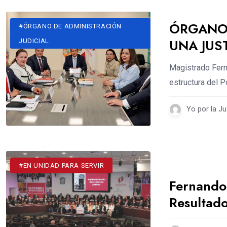
ÓRGANO 
#DESTACADOS
#ÓRGANO DE ADMINISTRACIÓN
UNA JUS
JUDICIAL
Magistrado Fern
estructura del P
Yo por la Ju
#DESTACADOS
#EN UNIDAD PARA SERVIR
Fernando 
Resultad