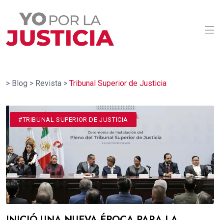
>
Blog
>
Revista
>
Tribunal Superior de Justicia
#DESTACADOS
#TRIBUNAL SUPERIOR DE JUSTICIA
INICIÓ UNA NUEVA ÉPOCA PARA LA