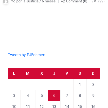
Yo por la Justicia / 6 meses
Comment (0)
(99)
Tweets by PJEdomex
L
M
X
J
V
S
D
1
2
3
4
5
6
7
8
9
10
11
12
13
14
15
16