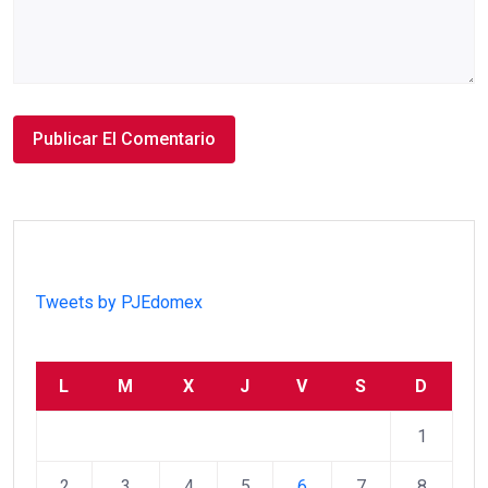
Tweets by PJEdomex
L
M
X
J
V
S
D
1
2
3
4
5
6
7
8