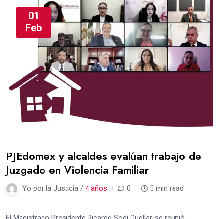
01
Feb
PJEdomex y alcaldes evalúan trabajo de
Juzgado en Violencia Familiar
Yo por la Justicia /
4 años
0
3 min read
El Magistrado Presidente Ricardo Sodi Cuellar, se reunió