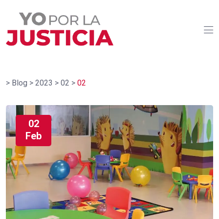
>
Blog
>
2023
>
02
>
02
02
Feb