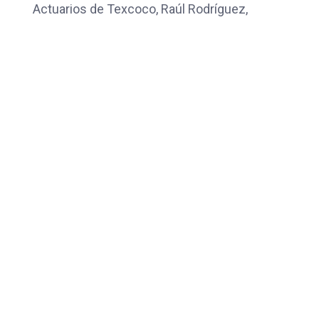
Actuarios de Texcoco, Raúl Rodríguez,
reconoció que este espacio resulta
especialmente útil para mantener un diálogo
abierto con la Presidencia del Tribunal,
permitiendo que el personal se exprese, sea
escuchado y se sienta tomado en cuenta
dentro de la dinámica judicial.