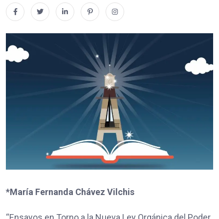
*María Fernanda Chávez Vilchis
“Ensayos en Torno a la Nueva Ley Orgánica del Poder