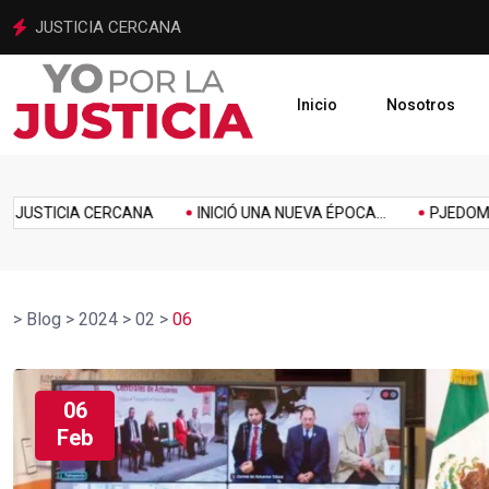
INICIÓ UNA NUEVA ÉPOCA PARA LA JUSTICIA MEXIQUENSE
Inicio
Nosotros
imiento
Homenaje
Inclusión
Innovación
Link
Music
Politics
TICIA CERCANA
INICIÓ UNA NUEVA ÉPOCA...
PJEDOMEX SE I
>
Blog
>
2024
>
02
>
06
06
Feb