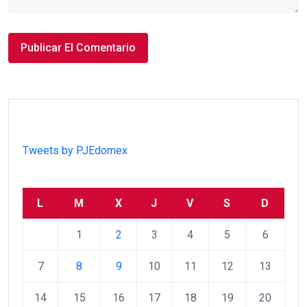
Tweets by PJEdomex
L
M
X
J
V
S
D
1
2
3
4
5
6
7
8
9
10
11
12
13
14
15
16
17
18
19
20