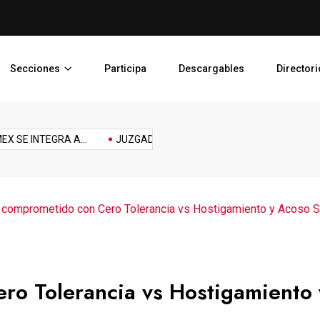
PJEDOMEX SE INTEGRA A L
Secciones
Participa
Descargables
Directori
Reforma
Reto
sports
Tech
technology
Tecnología
Topic
 INTEGRA A...
JUZGADO LIBRE PARA PREVENIR,...
PLAN DE
laboral
omprometido con Cero Tolerancia vs Hostigamiento y Acoso S
o Tolerancia vs Hostigamiento 