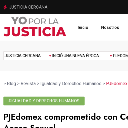
INICIÓ UNA NUEVA ÉPOCA PARA LA JUSTICIA MEXIQUENSE
Inicio
Nosotros
imiento
Homenaje
Inclusión
Innovación
Link
Music
Politics
STICIA CERCANA
INICIÓ UNA NUEVA ÉPOCA...
PJEDOMEX SE
>
Blog
>
Revista
>
Igualdad y Derechos Humanos
>
PJEdomex c
#IGUALDAD Y DERECHOS HUMANOS
PJEdomex comprometido con Cer
Acoso Sexual