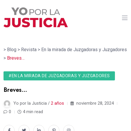
>
Blog
>
Revista
>
En la mirada de Juzgadoras y Juzgadores
>
Breves…
#EN LA MIRADA DE JUZGADORAS Y JUZGADORES
Breves…
Yo por la Justicia /
2 años
noviembre 28, 2024
0
4 min read