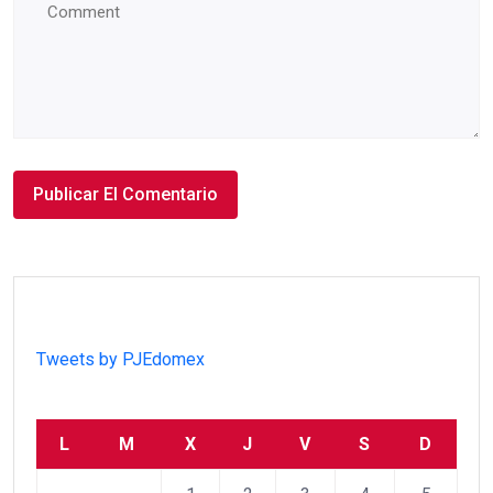
Tweets by PJEdomex
L
M
X
J
V
S
D