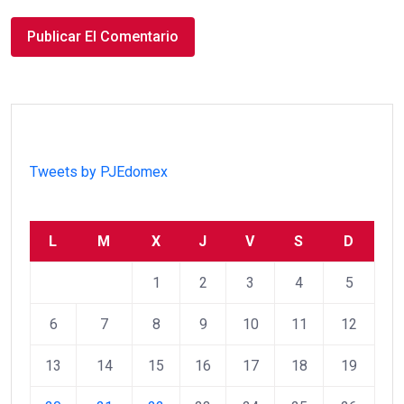
Tweets by PJEdomex
L
M
X
J
V
S
D
1
2
3
4
5
6
7
8
9
10
11
12
13
14
15
16
17
18
19