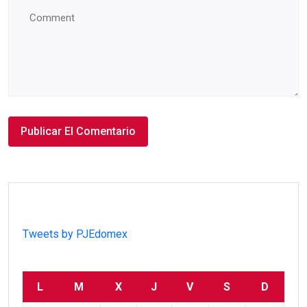
Tweets by PJEdomex
L
M
X
J
V
S
D