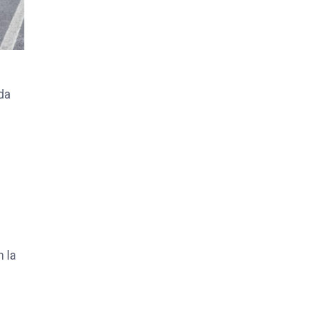
da
 la