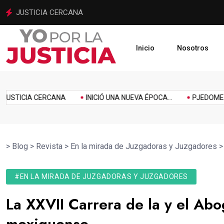
INICIÓ UNA NUEVA ÉPOCA PARA LA JUSTICIA MEXIQUENSE
Inicio
Nosotros
imiento
Homenaje
Inclusión
Innovación
Link
Music
Politics
TICIA CERCANA
INICIÓ UNA NUEVA ÉPOCA...
PJEDOMEX SE I
>
Blog
>
Revista
>
En la mirada de Juzgadoras y Juzgadores
#EN LA MIRADA DE JUZGADORAS Y JUZGADORES
La XXVII Carrera de la y el Abo
mexiquense