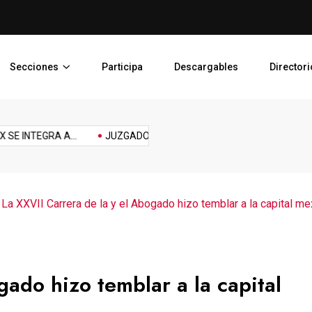
PJEDOMEX SE INTEGRA A L
Secciones
Participa
Descargables
Directori
Reforma
Reto
sports
Tech
technology
Tecnología
Topic
NTEGRA A...
JUZGADO LIBRE PARA PREVENIR,...
PLAN DE D
laboral
>
La XXVII Carrera de la y el Abogado hizo temblar a la capital m
gado hizo temblar a la capital