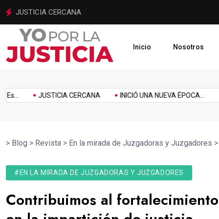
INICIÓ UNA NUEVA ÉPOCA PARA LA JUSTICIA MEXIQUENSE
Inicio
Nosotros
ento
Homenaje
Inclusión
Innovación
Link
Music
Politics
..
JUSTICIA CERCANA
INICIÓ UNA NUEVA ÉPOCA...
PJ
l
>
Blog
>
Revista
>
En la mirada de Juzgadoras y Juzgadores
#EN LA MIRADA DE JUZGADORAS Y JUZGADORES
Contribuimos al fortalecimient
en la impartición de justicia