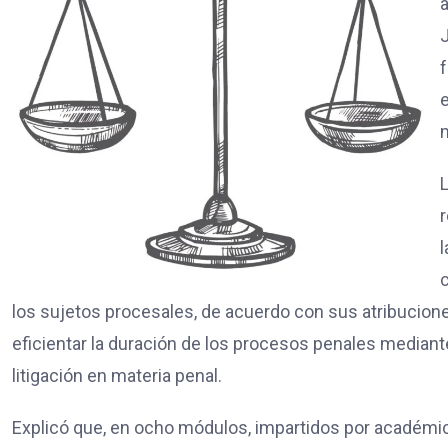
a
J
f
e
L
l
c
los sujetos procesales, de acuerdo con sus atribucione
eficientar la duración de los procesos penales mediant
litigación en materia penal.
Explicó que, en ocho módulos, impartidos por académic