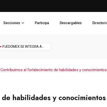
PJEDOMEX SE INTEGRA A L
Secciones
Participa
Descargables
Directori
Reforma
Reto
sports
Tech
technology
Tecnología
Topic
EDOMEX SE INTEGRA A...
JUZGADO LIBRE PARA PREVENIR,...
aboral
>
Contribuimos al fortalecimiento de habilidades y conocimientos e
o de habilidades y conocimientos