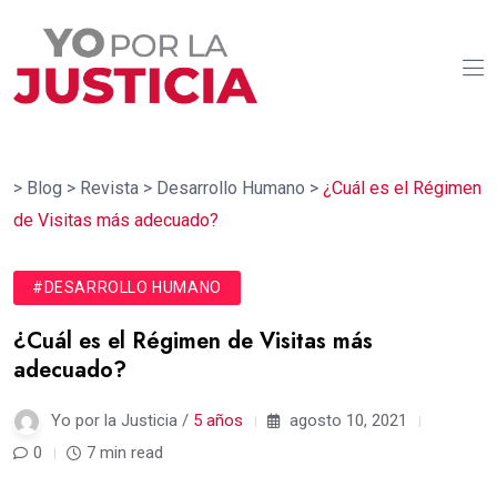
>
Blog
>
Revista
>
Desarrollo Humano
>
¿Cuál es el Régimen
de Visitas más adecuado?
#DESARROLLO HUMANO
¿Cuál es el Régimen de Visitas más
adecuado?
Yo por la Justicia /
5 años
agosto 10, 2021
0
7 min read