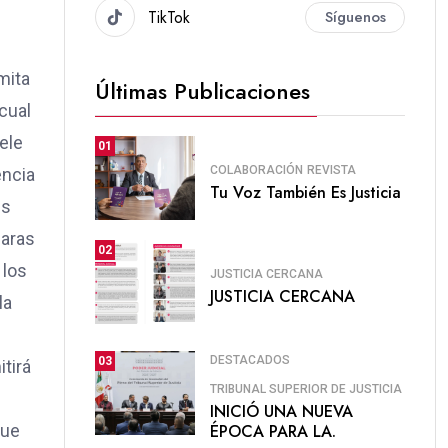
TikTok
Síguenos
mita
Últimas Publicaciones
cual
ele
01
COLABORACIÓN
REVISTA
encia
Tu Voz También Es Justicia
es
 aras
02
 los
JUSTICIA CERCANA
JUSTICIA CERCANA
la
DESTACADOS
03
itirá
TRIBUNAL SUPERIOR DE JUSTICIA
INICIÓ UNA NUEVA
ÉPOCA PARA LA.
que