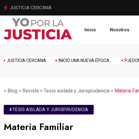
INICIÓ UNA NUEVA ÉPOCA PARA LA JUSTICIA MEXIQUENSE
Inicio
Nosotros
imiento
Homenaje
Inclusión
Innovación
Link
Music
Politics
JUSTICIA CERCANA
INICIÓ UNA NUEVA ÉPOCA...
PJEDOMEX 
>
Blog
>
Revista
>
Tesis aislada y Jurisprudencia
>
Materia Fam
#TESIS AISLADA Y JURISPRUDENCIA
Materia Familiar