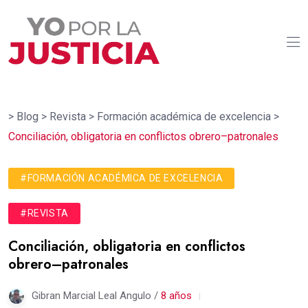
>
Blog
>
Revista
>
Formación académica de excelencia
>
Conciliación, obligatoria en conflictos obrero–patronales
#FORMACIÓN ACADÉMICA DE EXCELENCIA
#REVISTA
Conciliación, obligatoria en conflictos
obrero–patronales
Gibran Marcial Leal Angulo /
8 años