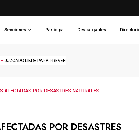
VIOLENCIA DE
PLAN DE DESARROLLO, MOD
Secciones
Participa
Descargables
Directori
Reforma
Reto
sports
Tech
technology
Tecnología
Topic
CA...
PJEDOMEX SE INTEGRA A...
JUZGADO LIBRE PARA PRE
laboral
AS AFECTADAS POR DESASTRES NATURALES
AFECTADAS POR DESASTRES