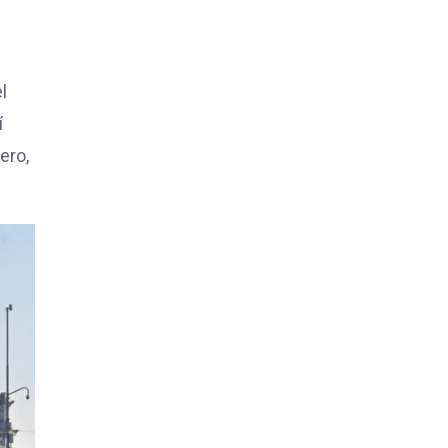
l
í
ero,