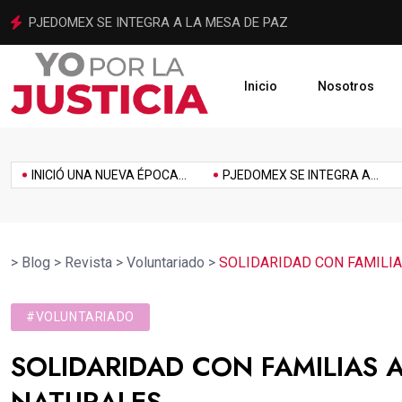
JUZGADO LIBRE PARA PREVENIR, ATENDER Y SANCIONAR LA 
Inicio
Nosotros
imiento
Homenaje
Inclusión
Innovación
Link
Music
Politics
oz También Es...
JUSTICIA CERCANA
INICIÓ UNA NUEVA ÉPO
>
Blog
>
Revista
>
Voluntariado
>
SOLIDARIDAD CON FAMILI
#VOLUNTARIADO
SOLIDARIDAD CON FAMILIAS 
NATURALES