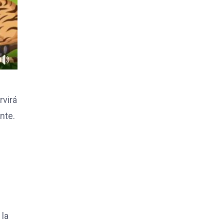
rvirá
nte.
 la