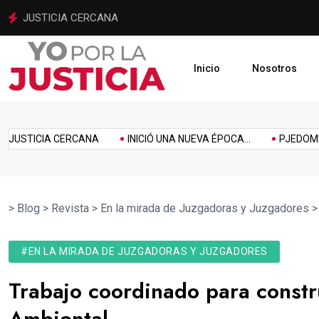
INICIÓ UNA NUEVA ÉPOCA PARA LA JUSTICIA MEXIQUENSE
Inicio
Nosotros
imiento
Homenaje
Inclusión
Innovación
Link
Music
Politics
TICIA CERCANA
INICIÓ UNA NUEVA ÉPOCA...
PJEDOMEX SE 
>
Blog
>
Revista
>
En la mirada de Juzgadoras y Juzgadores
#EN LA MIRADA DE JUZGADORAS Y JUZGADORES
Trabajo coordinado para constru
Ambiental