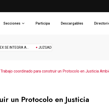
PJEDOMEX SE INTEGRA A L
Secciones
Participa
Descargables
Directori
Reforma
Reto
sports
Tech
technology
Tecnología
Topic
INTEGRA A...
JUZGADO LIBRE PARA PREVENIR,...
PLAN DE 
laboral
>
Trabajo coordinado para construir un Protocolo en Justicia Ambi
ir un Protocolo en Justicia