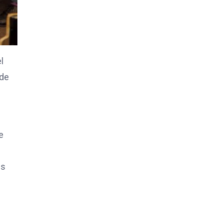
l
sde
e
es