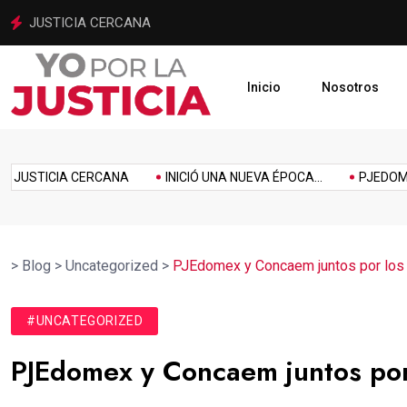
INICIÓ UNA NUEVA ÉPOCA PARA LA JUSTICIA MEXIQUENSE
Inicio
Nosotros
imiento
Homenaje
Inclusión
Innovación
Link
Music
Politics
TICIA CERCANA
INICIÓ UNA NUEVA ÉPOCA...
PJEDOMEX SE 
>
Blog
>
Uncategorized
>
PJEdomex y Concaem juntos por lo
#UNCATEGORIZED
PJEdomex y Concaem juntos po