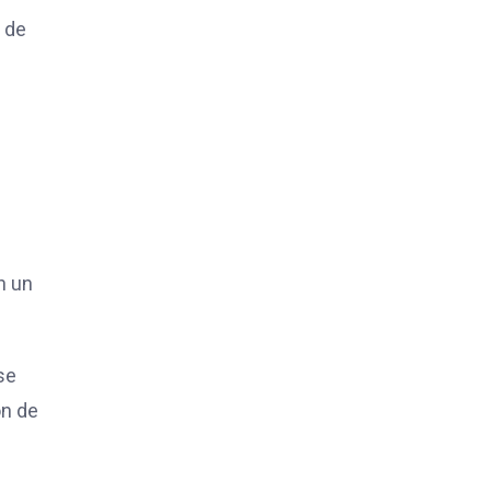
o de
n un
se
ón de