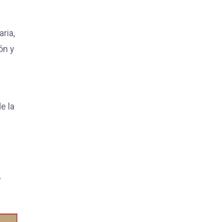
ria,
ón y
e la
y