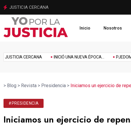
INICIÓ UNA NUEVA ÉPOCA PARA LA JUSTICIA MEXIQUENSE
Inicio
Nosotros
imiento
Homenaje
Inclusión
Innovación
Link
Music
Politics
STICIA CERCANA
INICIÓ UNA NUEVA ÉPOCA...
PJEDOMEX SE 
>
Blog
>
Revista
>
Presidencia
>
Iniciamos un ejercicio de rep
#PRESIDENCIA
Iniciamos un ejercicio de repe