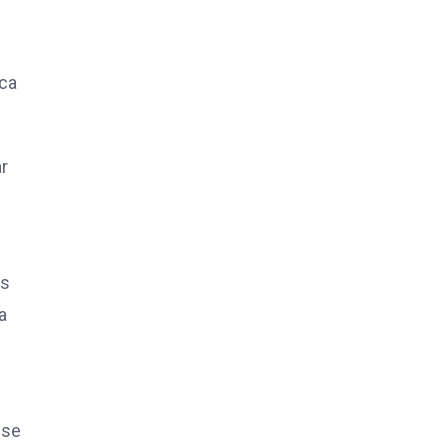
ica
r
as
a
 se