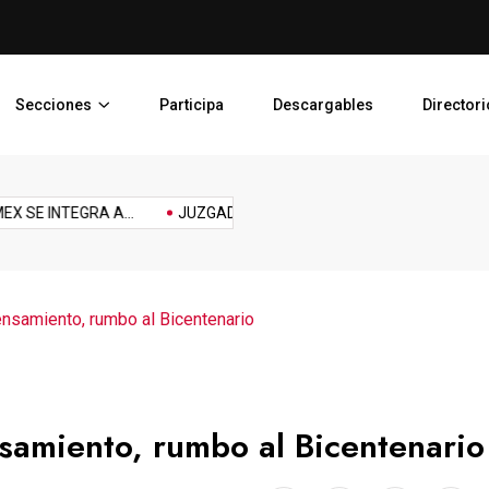
PJEDOMEX SE INTEGRA A L
Secciones
Participa
Descargables
Directori
Reforma
Reto
sports
Tech
technology
Tecnología
Topic
INTEGRA A...
JUZGADO LIBRE PARA PREVENIR,...
PLAN DE 
laboral
ensamiento, rumbo al Bicentenario
nsamiento, rumbo al Bicentenario