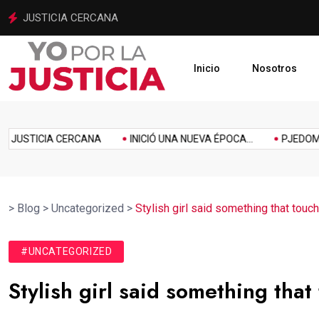
INICIÓ UNA NUEVA ÉPOCA PARA LA JUSTICIA MEXIQUENSE
Inicio
Nosotros
imiento
Homenaje
Inclusión
Innovación
Link
Music
Politics
STICIA CERCANA
INICIÓ UNA NUEVA ÉPOCA...
PJEDOMEX SE
>
Blog
>
Uncategorized
>
Stylish girl said something that touc
#UNCATEGORIZED
Stylish girl said something that