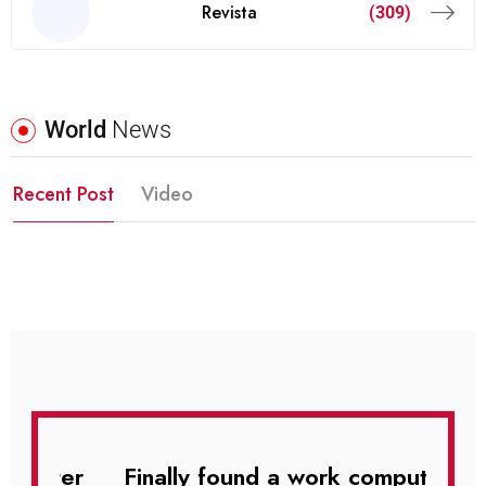
Revista
(309)
World
News
Recent Post
Video
uter
Finally found a work computer
Fin