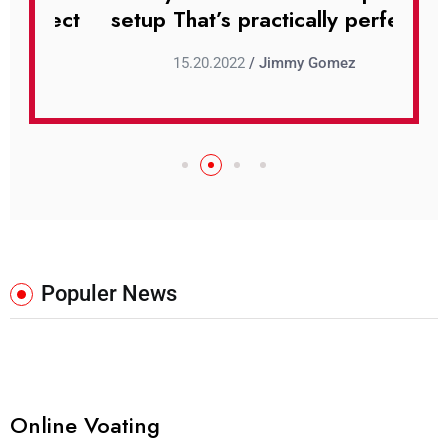
rfect
setup That’s practically perfect
set
15.20.2022
/ Jimmy Gomez
Populer News
Online Voating