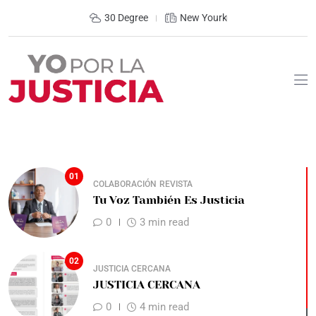
30 Degree
New Yourk
01
COLABORACIÓN
REVISTA
Tu Voz También Es Justicia
0
3 min read
02
JUSTICIA CERCANA
JUSTICIA CERCANA
0
4 min read