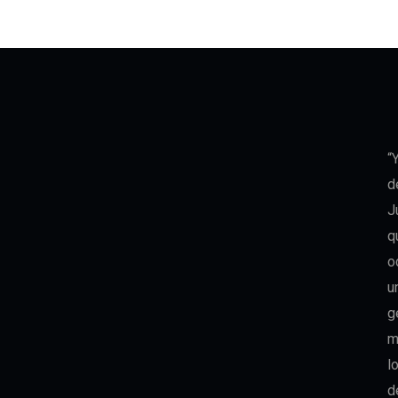
“
d
J
q
o
u
g
m
l
d