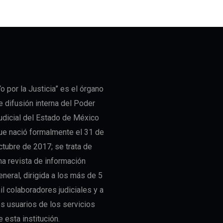
Yo por la Justicia” es el órgano
e difusión interna del Poder
udicial del Estado de México
ue nació formalmente el 31 de
ctubre de 2017; se trata de
na revista de información
eneral, dirigida a los más de 5
il colaboradores judiciales y a
os usuarios de los servicios
e esta institución.