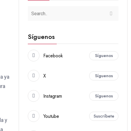
Síguenos
Facebook
Síguenos
X
Síguenos
va ya
ura
Instagram
Síguenos
Youtube
Suscríbete
la y
la