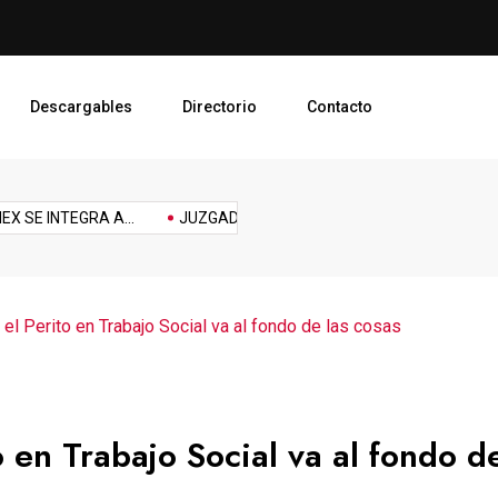
PJEDOMEX SE INTEGRA A L
Descargables
Directorio
Contacto
Reforma
Reto
sports
Tech
technology
Tecnología
Topic
E INTEGRA A...
JUZGADO LIBRE PARA PREVENIR,...
PLAN D
laboral
 el Perito en Trabajo Social va al fondo de las cosas
o en Trabajo Social va al fondo d