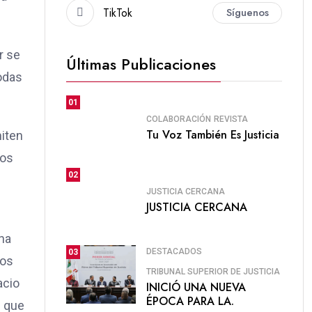
TikTok
Síguenos
r se
Últimas Publicaciones
todas
01
COLABORACIÓN
REVISTA
Tu Voz También Es Justicia
miten
hos
02
JUSTICIA CERCANA
JUSTICIA CERCANA
na
DESTACADOS
03
ios
TRIBUNAL SUPERIOR DE JUSTICIA
acio
INICIÓ UNA NUEVA
ÉPOCA PARA LA.
l que