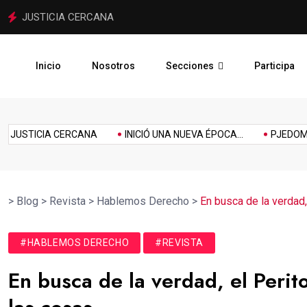
INICIÓ UNA NUEVA ÉPOCA PARA LA JUSTICIA MEXIQUENSE
Inicio
Nosotros
Secciones
Participa
imiento
Homenaje
Inclusión
Innovación
Link
Music
Politics
USTICIA CERCANA
INICIÓ UNA NUEVA ÉPOCA...
PJEDOMEX S
>
Blog
>
Revista
>
Hablemos Derecho
>
En busca de la verdad,
#HABLEMOS DERECHO
#REVISTA
En busca de la verdad, el Perit